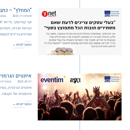
"המחלץ" – כתבה ב-YNET עם אבי
אוגוסט 17, 2023
icles
הבראת חברות, מעורבות
ואזרחים צריכים לעשות 
המשך לקרוא ←
איונטים הגרמני
יוני 26, 2023
קטגורית 
וההשבחה של הקבוצה.
המשך לקרוא ←