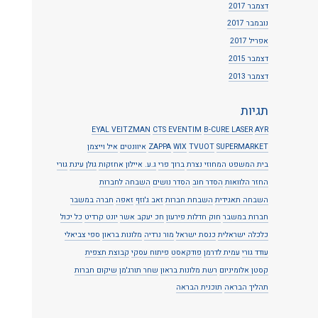
דצמבר 2017
נובמבר 2017
אפריל 2017
דצמבר 2015
דצמבר 2013
תגיות
EYAL VEITZMAN
CTS EVENTIM
B-CURE LASER
AYR
SUPERMARKET
TVUOT
WIX
ZAPPA
איוונטים
איל וייצמן
בית המשפט המחוזי נצרת
ברוך פרי
ג.ע. איילון אחזקות
גולן עינת
גורי
החזר הלוואות
הסדר חוב
הסדר נושים
השבחה לחברות
השבחה תאגידית
השבחת חברות
זאב ג'וזף
זאפה
חברה במשבר
חברות במשבר
חוק חדלות פירעון
חכ יעקב אשר
יונט קרדיט
כל יכול
כלכלה ישראלית
כנסת ישראל
מור נרדיה
מלונות בראון
ספי צביאלי
עודד גורי
עמית לדרמן
פודקאסט
פיתוח עסקי
קבוצת תצפית
קסטן אלומיניום
רשת מלונות בראון
שחר תורג'מן
שיקום חברות
תהליך הבראה
תוכנית הבראה