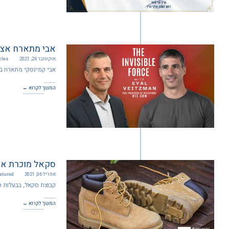
אבי מתארח אצל איל
אוקטובר 26, 2021
cles
אבי קמינסקי מתארח בפו
המשך לקרוא ←
סקאל מוכרת את SBN באישור בי
אפריל 06, 2021
atured
קבוצת סקאל, בבעלות סולי ומאי
המשך לקרוא ←