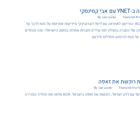
 קמינסקי
By: Lee Laster
Featured
Art
אבי קמינסקי, מייסד KCR, התיישב לאחרונה עם ליטל דוברוביצקי מידיעות אחרונות על מנת לדבר על
ה של החברה בהצלת יונט קרדיט וחברות אחרות במשק הישראלי, ומה מנהלים
על מנת להימנע מחדלות פירעון.
ת רוכשת את זאפה
חדשות
Featured
By: Lee Laster
איונטים הגרמנית, בשיתוף עם דלק ישראל, רוכשות את זאפה בישראל. KCR מלווה את תהליך המכירה