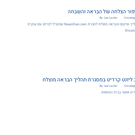
 סיפור הצלחה של הבראה והשבחה
By: Lee Laster
Uncateg
חברת KCR מבצעת תהליך שיקום והבראה מוצלח לחברת NaanDanJain שמוביל למיזוג עם ענקית
ליונט קרדיט במסגרת תהליך הבראה מוצלח
By: Lee Laster
Uncateg
דיט אושר בבית המשפט