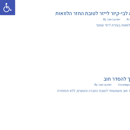
פתח סרגל
בי-קיור לייזר לטובת החזר הלוואות
By: Lee Laster
Ar
לוואות בעזרת ליווי שוטף
ך להסדר חוב
By: Lee Laster
Uncatego
ר חוב משמעותי לטובת החברה והנושים, ללא תספורת