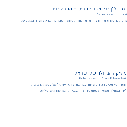
ת נדל"ן בפרויקט יוקרתי – מקרה בוחן
By: Lee Laster
Uncat
תרונות במסגרת מקרה בוחן מרתק אודות ניהול משברים והבראת חברה בעולם של
וזיקה הגדולה של ישראל
By: Lee Laster
Press Release
Feat
בסיועה של חברת KCR חתמה איוונטים הגרמנית יחד עם קבוצת דלק ישראל על עסקה לרכישת
ית, במהלך שעתיד לשנות את פני תעשיית המוזיקה הישראלית.