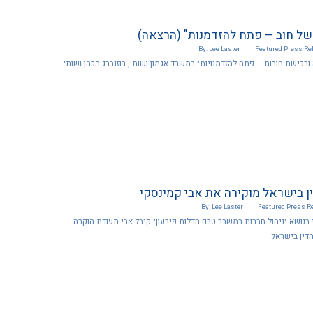
של חוב – פתח להזדמנות" (הרצאה)
By: Lee Laster
Featured
Press Re
רכישת חובות – פתח להזדמנויות" במשרד אגמון ושות', רוזנברג הכהן ושות'.
ן בישראל מוקירה את אבי קמינסקי
By: Lee Laster
Featured
Press R
בנושא "ניהול חברות במשבר טרם חדלות פירעון" קיבל אבי תעודת הוקרה
דין בישראל.