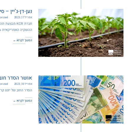
נען-דן-ג'יין –
אפריל 17, 2023
orized
ההשקיה האמריקאית Rivulis.
המשך לקרוא ←
אושר הסדר חוב 
אפריל 10, 2023
orized
הסדר החוב של יונט קר
המשך לקרוא ←