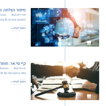
סיפור הצלחה: מ
אפריל 09, 2023
ticles
הטמעת מערכת BI במסגרת הפעילות של חברת Mr. Sprinkler עושה פלאים
המשך לקרוא ←
קיי.סי.אר. חות
מרץ 26, 2023
Articles
צוות ההתערבות של KCR מסייע במתווה הסדר נושים עבור חברת יונט קרדיט
המשך לקרוא ←