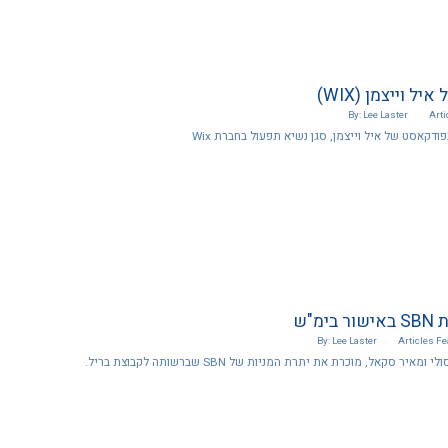
 וייצמן (WIX)
By: Lee Laster
Arti
דקאסט של איל וייצמן, סגן נשיא תפעול בחברת Wix
מ"ש
By: Lee Laster
Articles
Fe
ר סקאל, מוכרת את יתרת המניות של SBN שברשותה לקבוצת בריל.