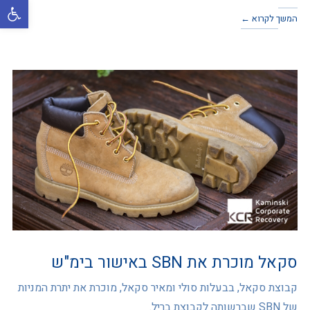
פתח סרגל
המשך לקרוא ←
סקאל מוכרת את SBN באישור בימ"ש
קבוצת סקאל, בבעלות סולי ומאיר סקאל, מוכרת את יתרת המניות
של SBN שברשותה לקבוצת בריל.