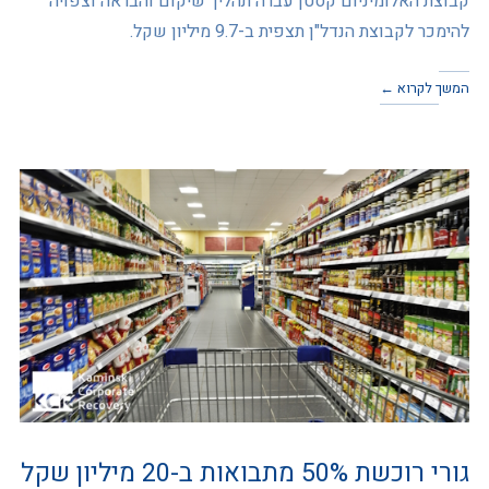
קבוצת האלומיניום קסטן עברה תהליך שיקום והבראה וצפויה
להימכר לקבוצת הנדל"ן תצפית ב-9.7 מיליון שקל.
המשך לקרוא ←
גורי רוכשת 50% מתבואות ב-20 מיליון שקל