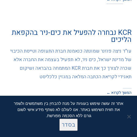
KCR נבחרה להפעיל את כים-ניר בהקפאת
הליכים
עו"ד ניצה פוזנר שמונתה כנאמנת חברת התעופה וטייסת הכיבוי
של מדינת ישראל, כים ניר, לא תפעיל בעצמה את החברה אלא
שכרה לצורך כך את חברת KCR המתמחה בהבראה ושיקום
תאגידי לקריאת הכתבה המלאה במגזין כלכליסט
המשך לקרוא ←
אתר זה עושה שימוש בעוגיות על מנת להבחין בין משתמשים ולשפר
את חווית השימוש באתר. אנו לעולם לא נשתף מידע אישי לשום
גורם ללא הסכמה מפורשת.
בסדר
סקאל דיוטי פרי נמכרה ב-40 מיליון ש"ח
לקבוצת טדי שגיא