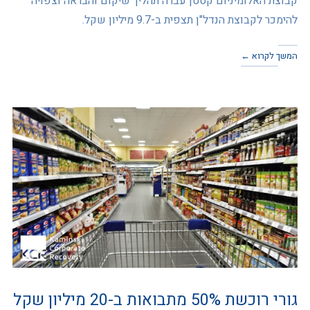
קבוצת האלומיניום קסטן עברה תהליך שיקום והבראה וצפויה
להימכר לקבוצת הנדל"ן תצפית ב-9.7 מיליון שקל.
המשך לקרוא ←
גורי רוכשת 50% מתבואות ב-20 מיליון שקל