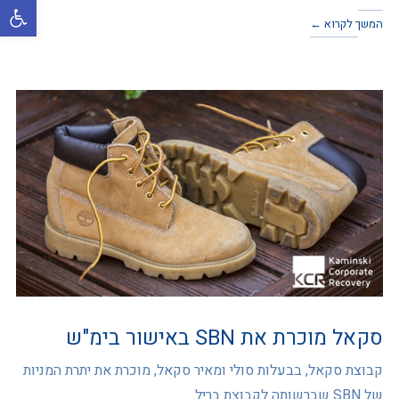
פתח סרגל
המשך לקרוא ←
סקאל מוכרת את SBN באישור בימ"ש
קבוצת סקאל, בבעלות סולי ומאיר סקאל, מוכרת את יתרת המניות
של SBN שברשותה לקבוצת בריל.