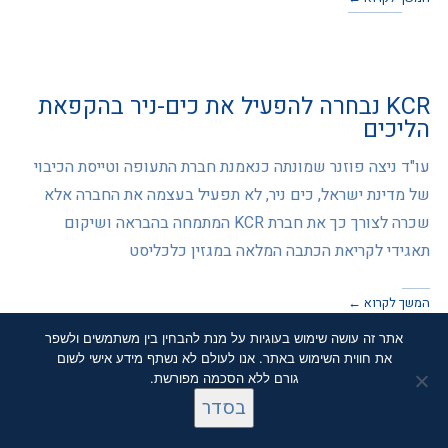
KCR נבחרה להפעיל את כים-ניר בהקפאת
הליכים
עו"ד ניצה פוזנר שמונתה כנאמנת חברת התעופה וטייסת הכיבוי
של מדינת ישראל, כים ניר, לא תפעיל בעצמה את החברה אלא
שכרה לצורך כך את חברת KCR המתמחה בהבראה ושיקום
תאגידי לקריאת הכתבה המלאה במגזין כלכליסט
המשך לקרוא ←
אתר זה עושה שימוש בעוגיות על מנת להבחין בין משתמשים ולשפר
את חווית השימוש באתר. אנו לעולם לא נשתף מידע אישי לשום
גורם ללא הסכמה מפורשת.
בסדר
סקאל דיוטי פרי נמכרה ב-40 מיליון ש"ח
לקבוצת טדי שגיא