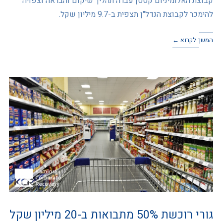
קבוצת האלומיניום קסטן עברה תהליך שיקום והבראה וצפויה
להימכר לקבוצת הנדל"ן תצפית ב-9.7 מיליון שקל.
המשך לקרוא ←
גורי רוכשת 50% מתבואות ב-20 מיליון שקל