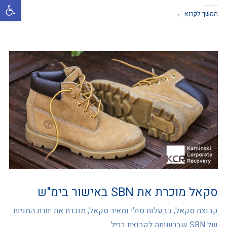
פתח סרגל
המשך לקרוא ←
סקאל מוכרת את SBN באישור בימ"ש
קבוצת סקאל, בבעלות סולי ומאיר סקאל, מוכרת את יתרת המניות
של SBN שברשותה לקבוצת בריל.