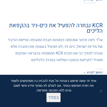
KCR נבחרה להפעיל את כים-ניר בהקפאת
הליכים
עו"ד ניצה פוזנר שמונתה כנאמנת חברת התעופה וטייסת הכיבוי
של מדינת ישראל, כים ניר, לא תפעיל בעצמה את החברה אלא
שכרה לצורך כך את חברת KCR המתמחה בהבראה ושיקום
תאגידי לקריאת הכתבה המלאה במגזין כלכליסט
המשך לקרוא ←
אתר זה עושה שימוש בעוגיות על מנת להבחין בין משתמשים ולשפר
את חווית השימוש באתר. אנו לעולם לא נשתף מידע אישי לשום
גורם ללא הסכמה מפורשת.
בסדר
סקאל דיוטי פרי נמכרה ב-40 מיליון ש"ח
לקבוצת טדי שגיא