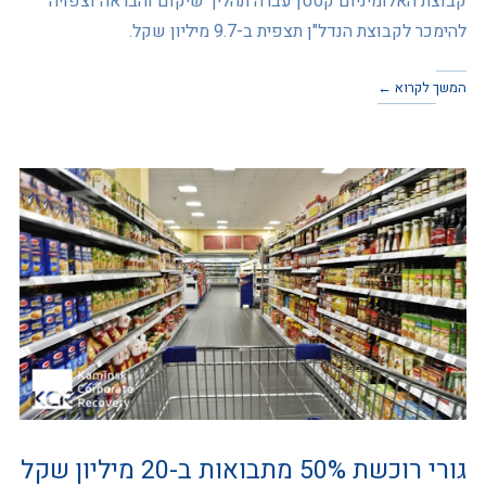
קבוצת האלומיניום קסטן עברה תהליך שיקום והבראה וצפויה
להימכר לקבוצת הנדל"ן תצפית ב-9.7 מיליון שקל.
המשך לקרוא ←
גורי רוכשת 50% מתבואות ב-20 מיליון שקל