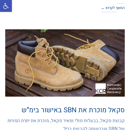
פתח סרגל
המשך לקרוא ←
סקאל מוכרת את SBN באישור בימ"ש
קבוצת סקאל, בבעלות סולי ומאיר סקאל, מוכרת את יתרת המניות
של SBN שברשותה לקבוצת בריל.